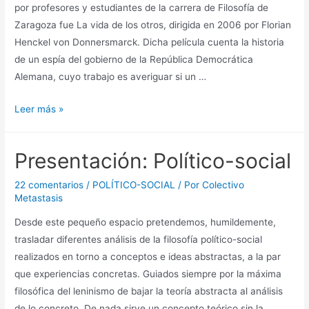
por profesores y estudiantes de la carrera de Filosofía de
Zaragoza fue La vida de los otros, dirigida en 2006 por Florian
Henckel von Donnersmarck. Dicha película cuenta la historia
de un espía del gobierno de la República Democrática
Alemana, cuyo trabajo es averiguar si un …
La
Leer más »
vida
de
Presentación: Político-social
los
otros…
22 comentarios
/
POLÍTICO-SOCIAL
/ Por
Colectivo
y
Metastasis
la
Desde este pequeño espacio pretendemos, humildemente,
nuestra
trasladar diferentes análisis de la filosofía político-social
realizados en torno a conceptos e ideas abstractas, a la par
que experiencias concretas. Guiados siempre por la máxima
filosófica del leninismo de bajar la teoría abstracta al análisis
de lo concreto. De nada sirve un concepto teórico sin la