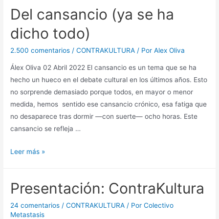
meme,
Del cansancio (ya se ha
«hyper-
memes»
dicho todo)
y
contrakultura
2.500 comentarios
/
CONTRAKULTURA
/ Por
Alex Oliva
Álex Oliva 02 Abril 2022 El cansancio es un tema que se ha
hecho un hueco en el debate cultural en los últimos años. Esto
no sorprende demasiado porque todos, en mayor o menor
medida, hemos sentido ese cansancio crónico, esa fatiga que
no desaparece tras dormir —con suerte— ocho horas. Este
cansancio se refleja …
Del
Leer más »
cansancio
(ya
Presentación: ContraKultura
se
ha
24 comentarios
/
CONTRAKULTURA
/ Por
Colectivo
dicho
Metastasis