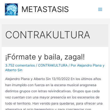
Ir
METASTASIS
al
Main
contenido
Men
CONTRAKULTURA
¡Fórmate y baila, zagal!
3.752 comentarios
/
CONTRAKULTURA
/ Por
Alejandro Plana y
Alberto Sin
Alejandro Plana y Alberto Sin 13/10/2022 En los últimos años
han irrumpido con fuerza en la escena musical aragonesa
distintos grupos con letras reivindicativas. Grupos que cada
vez cuentan con una mayor presencia en los escenarios de
todo el territorio. Han venido para quedarse, para ofrecer una
alternativa al ocio hegemónico y para concienciar con …