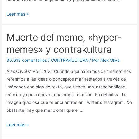
¡Fórmate
Leer más »
y
baila,
Muerte del meme, «hyper-
zagal!
memes» y contrakultura
30.613 comentarios
/
CONTRAKULTURA
/ Por
Alex Oliva
Álex Oliva07 Abril 2022 Cuando aquí hablamos de “meme” nos
referimos a las ideas o conceptos manifestados a través de
imágenes con algo de texto, que tienen una intencionalidad
cómica y que alcanzan una amplia difusión. En definitiva, la
imagen graciosa que te encuentras en Twitter o Instagram. No
obstante, hay que mencionar que el …
Muerte
Leer más »
del