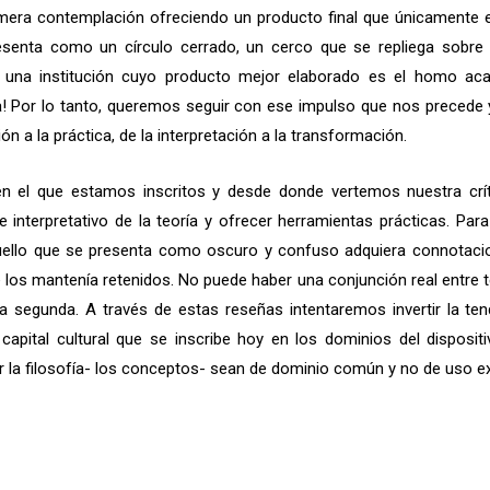
a mera contemplación ofreciendo un producto final que únicamente es
senta como un círculo cerrado, un cerco que se repliega sobr
a una institución cuyo producto mejor elaborado es el homo ac
 Por lo tanto, queremos seguir con ese impulso que nos precede y 
n a la práctica, de la interpretación a la transformación.
 en el que estamos inscritos y desde donde vertemos nuestra cr
 interpretativo de la teoría y ofrecer herramientas prácticas. Pa
uello que se presenta como oscuro y confuso adquiera connotacio
 los mantenía retenidos. No puede haber una conjunción real entre te
la segunda. A través de estas reseñas intentaremos invertir la te
capital cultural que se inscribe hoy en los dominios del disposit
 la filosofía- los conceptos- sean de dominio común y no de uso ex