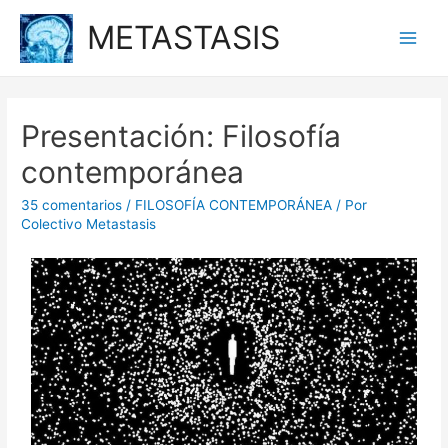
METASTASIS
Presentación: Filosofía
contemporánea
35 comentarios
/
FILOSOFÍA CONTEMPORÁNEA
/ Por
Colectivo Metastasis