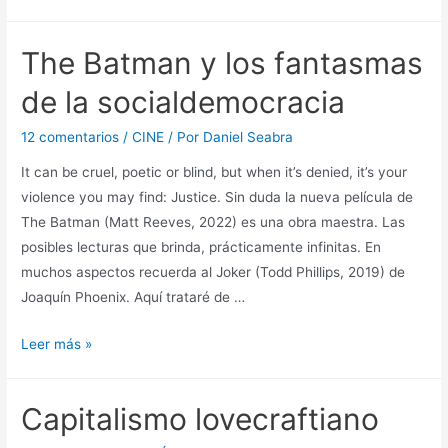
política
a
The Batman y los fantasmas
la
crítica
de la socialdemocracia
de
una
12 comentarios
/
CINE
/ Por
Daniel Seabra
crítica
It can be cruel, poetic or blind, but when it’s denied, it’s your
cinematográfica
violence you may find: Justice. Sin duda la nueva película de
The Batman (Matt Reeves, 2022) es una obra maestra. Las
posibles lecturas que brinda, prácticamente infinitas. En
muchos aspectos recuerda al Joker (Todd Phillips, 2019) de
Joaquín Phoenix. Aquí trataré de …
The
Leer más »
Batman
y
Capitalismo lovecraftiano
los
fantasmas