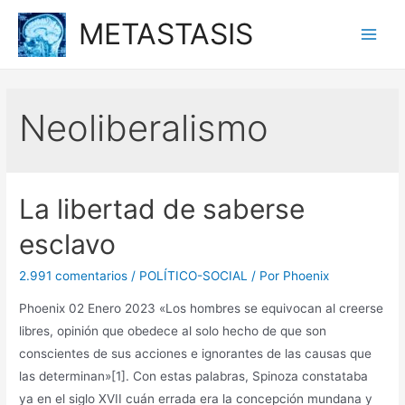
Ir
METASTASIS
al
Main
contenido
Men
Neoliberalismo
La libertad de saberse
esclavo
2.991 comentarios
/
POLÍTICO-SOCIAL
/ Por
Phoenix
Phoenix 02 Enero 2023 «Los hombres se equivocan al creerse
libres, opinión que obedece al solo hecho de que son
conscientes de sus acciones e ignorantes de las causas que
las determinan»[1]. Con estas palabras, Spinoza constataba
ya en el siglo XVII cuán errada era la concepción mundana y