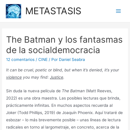
Ir
METASTASIS
al
Main
contenido
Men
The Batman y los fantasmas
de la socialdemocracia
12 comentarios
/
CINE
/ Por
Daniel Seabra
It can be cruel, poetic or blind, but when it’s denied, it’s your
violence
you may find:
Justice
.
Sin duda la nueva película de
The Batman
(Matt Reeves,
2022) es una obra maestra. Las posibles lecturas que brinda,
prácticamente infinitas. En muchos aspectos recuerda al
Joker
(Todd Phillips, 2019) de Joaquín Phoenix. Aquí trataré de
esbozar – lo más brevemente posible – unas líneas de lectura
radicales en torno al largometraje, en concreto, acerca de la