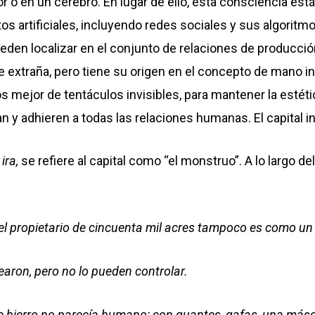
r o en un cerebro. En lugar de ello, esta consciencia es
os artificiales, incluyendo redes sociales y sus algori
ueden localizar en el conjunto de relaciones de producció
e extraña, pero tiene su origen en el concepto de mano i
 mejor de tentáculos invisibles, para mantener la estéti
n y adhieren a todas las relaciones humanas. El capital i
 ira,
se refiere al capital como “el monstruo”. A lo largo de
l propietario de cincuenta mil acres tampoco es como un
earon, pero no lo pueden controlar.
e hierro no parecía humano: con guantes, gafas, una másc