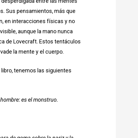
tá desperdigada entre las mentes
tmos. Sus pensamientos, más que
n, en interacciones físicas y no
nvisible, aunque la mano nunca
ca de Lovecraft. Estos tentáculos
nvade la mente y el cuerpo.
l libro, tenemos las siguientes
 hombre: es el monstruo.
ara de goma sobre la nariz y la