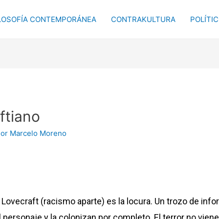
LOSOFÍA CONTEMPORÁNEA
CONTRAKULTURA
POLÍTI
ftiano
Por
Marcelo Moreno
 de Lovecraft (racismo aparte) es la locura. Un trozo de i
personaje y la colonizan por completo. El terror no viene 