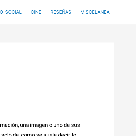
CO-SOCIAL
CINE
RESEÑAS
MISCELANEA
nformación, una imagen o uno de sus
solo de, como se suele decir, lo