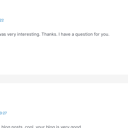
22
as very interesting. Thanks. I have a question for you.
3:27
 blog posts, cool, your blog is very good.