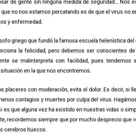
bosar de gente sin ninguna medida de seguridad… Nos es
o que no nos estamos percatando es de que el virus no en
ios y enfermedad.
ósofo griego que fundó la famosa escuela helenística del 
porciona la felicidad, pero debemos ser conscientes de
nte se malinterpreta con facilidad, pues tendemos 
a situación en la que nos encontremos.
os placeres con moderación, evita el dolor. Es decir, si ll
menos contagios y muertes por culpa del virus. Hagámo
 si es que alguna vez ha existido en nuestras vidas o si
e, recordemos siempre que por mucho desprecio que recib
s cerebros huecos.