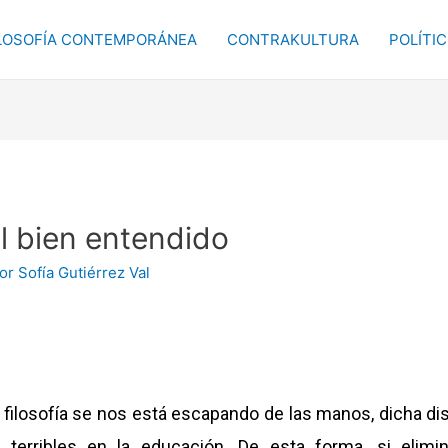
LOSOFÍA CONTEMPORÁNEA
CONTRAKULTURA
POLÍTI
l bien entendido
Por
Sofía Gutiérrez Val
 filosofía se nos está escapando de las manos, dicha 
terribles en la educación. De esta forma, si elimin