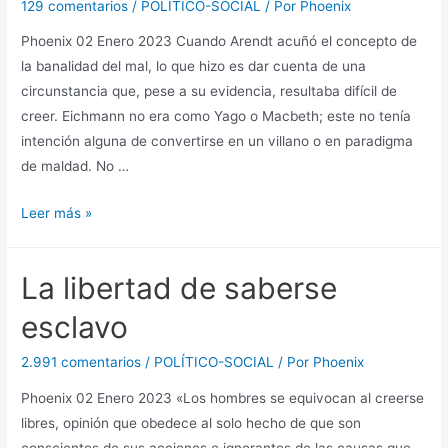
129 comentarios
/
POLÍTICO-SOCIAL
/ Por
Phoenix
Phoenix 02 Enero 2023 Cuando Arendt acuñó el concepto de
la banalidad del mal, lo que hizo es dar cuenta de una
circunstancia que, pese a su evidencia, resultaba difícil de
creer. Eichmann no era como Yago o Macbeth; este no tenía
intención alguna de convertirse en un villano o en paradigma
de maldad. No …
La
Leer más »
banalidad
del
La libertad de saberse
mal
esclavo
2.991 comentarios
/
POLÍTICO-SOCIAL
/ Por
Phoenix
Phoenix 02 Enero 2023 «Los hombres se equivocan al creerse
libres, opinión que obedece al solo hecho de que son
conscientes de sus acciones e ignorantes de las causas que