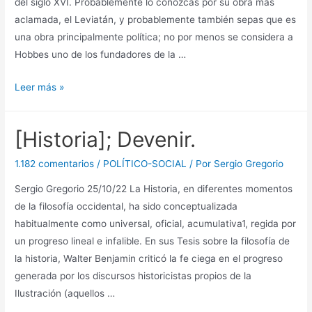
del siglo XVI. Probablemente lo conozcas por su obra más
aclamada, el Leviatán, y probablemente también sepas que es
una obra principalmente política; no por menos se considera a
Hobbes uno de los fundadores de la …
La
Leer más »
voluntad
en
[Historia]; Devenir.
Thomas
Hobbes
1.182 comentarios
/
POLÍTICO-SOCIAL
/ Por
Sergio Gregorio
Sergio Gregorio 25/10/22 La Historia, en diferentes momentos
de la filosofía occidental, ha sido conceptualizada
habitualmente como universal, oficial, acumulativa1, regida por
un progreso lineal e infalible. En sus Tesis sobre la filosofía de
la historia, Walter Benjamin criticó la fe ciega en el progreso
generada por los discursos historicistas propios de la
Ilustración (aquellos …