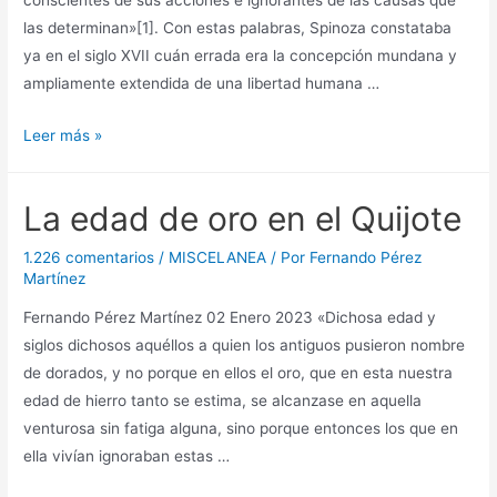
las determinan»[1]. Con estas palabras, Spinoza constataba
ya en el siglo XVII cuán errada era la concepción mundana y
ampliamente extendida de una libertad humana …
La
Leer más »
libertad
de
La edad de oro en el Quijote
saberse
esclavo
1.226 comentarios
/
MISCELANEA
/ Por
Fernando Pérez
Martínez
Fernando Pérez Martínez 02 Enero 2023 «Dichosa edad y
siglos dichosos aquéllos a quien los antiguos pusieron nombre
de dorados, y no porque en ellos el oro, que en esta nuestra
edad de hierro tanto se estima, se alcanzase en aquella
venturosa sin fatiga alguna, sino porque entonces los que en
ella vivían ignoraban estas …