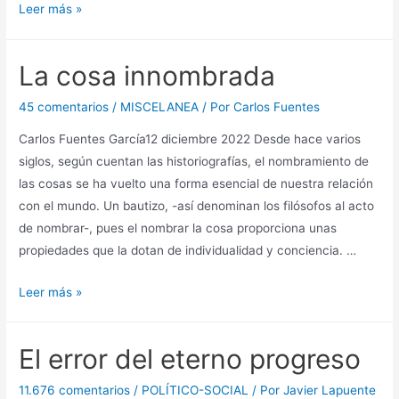
La
Leer más »
edad
de
La cosa innombrada
oro
en
45 comentarios
/
MISCELANEA
/ Por
Carlos Fuentes
el
Carlos Fuentes García12 diciembre 2022 Desde hace varios
Quijote
siglos, según cuentan las historiografías, el nombramiento de
las cosas se ha vuelto una forma esencial de nuestra relación
con el mundo. Un bautizo, -así denominan los filósofos al acto
de nombrar-, pues el nombrar la cosa proporciona unas
propiedades que la dotan de individualidad y conciencia. …
La
Leer más »
cosa
innombrada
El error del eterno progreso
11.676 comentarios
/
POLÍTICO-SOCIAL
/ Por
Javier Lapuente