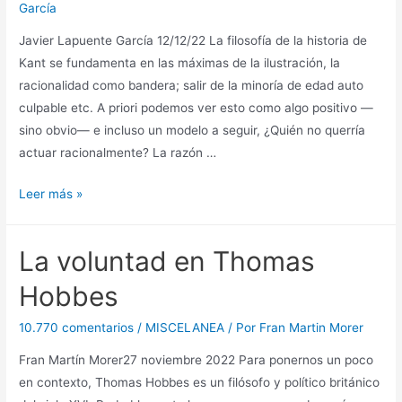
García
Javier Lapuente García 12/12/22 La filosofía de la historia de
Kant se fundamenta en las máximas de la ilustración, la
racionalidad como bandera; salir de la minoría de edad auto
culpable etc. A priori podemos ver esto como algo positivo —
sino obvio— e incluso un modelo a seguir, ¿Quién no querría
actuar racionalmente? La razón …
El
Leer más »
error
del
La voluntad en Thomas
eterno
progreso
Hobbes
10.770 comentarios
/
MISCELANEA
/ Por
Fran Martin Morer
Fran Martín Morer27 noviembre 2022 Para ponernos un poco
en contexto, Thomas Hobbes es un filósofo y político británico