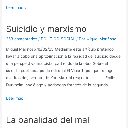
¿Qué
Leer más »
es
filosofía?
Suicidio y marxismo
253 comentarios
/
POLÍTICO-SOCIAL
/ Por
Miguel Mariñoso
Miguel Mariñoso 18/02/23 Mediante este artículo pretendo
llevar a cabo una aproximación a la realidad del suicidio desde
una perspectiva marxista, partiendo de la obra Sobre el
suicidio publicada por la editorial El Viejo Topo, que recoge
escritos de juventud de Karl Marx al respecto. Émile
Durkheim, sociólogo y pedagogo francés de la segunda …
Suicidio
Leer más »
y
marxismo
La banalidad del mal