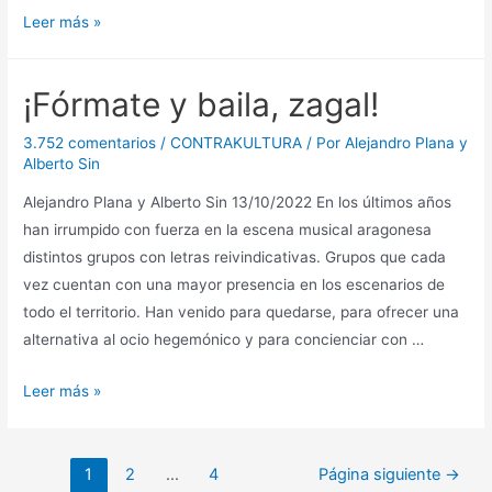
[Historia];
Leer más »
Devenir.
¡Fórmate y baila, zagal!
3.752 comentarios
/
CONTRAKULTURA
/ Por
Alejandro Plana y
Alberto Sin
Alejandro Plana y Alberto Sin 13/10/2022 En los últimos años
han irrumpido con fuerza en la escena musical aragonesa
distintos grupos con letras reivindicativas. Grupos que cada
vez cuentan con una mayor presencia en los escenarios de
todo el territorio. Han venido para quedarse, para ofrecer una
alternativa al ocio hegemónico y para concienciar con …
¡Fórmate
Leer más »
y
baila,
Paginación
zagal!
1
2
…
4
Página siguiente
→