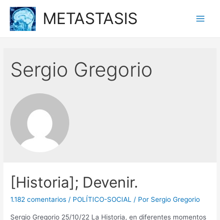
Ir
METASTASIS
al
Main
contenido
Men
Sergio Gregorio
[Historia]; Devenir.
1.182 comentarios
/
POLÍTICO-SOCIAL
/ Por
Sergio Gregorio
Sergio Gregorio 25/10/22 La Historia, en diferentes momentos