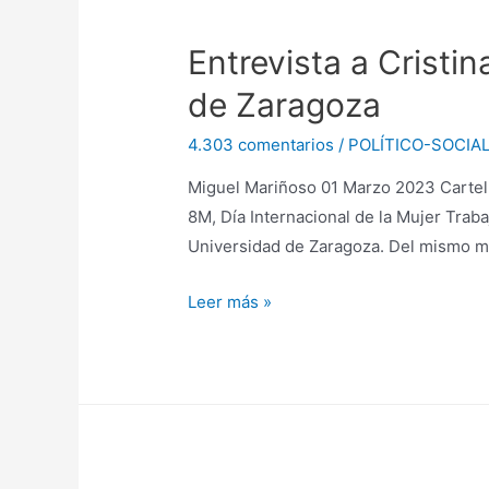
Entrevista a Cristi
de Zaragoza
4.303 comentarios
/
POLÍTICO-SOCIA
Miguel Mariñoso 01 Marzo 2023 Cartel 8
8M, Día Internacional de la Mujer Traba
Universidad de Zaragoza. Del mismo 
Entrevista
Leer más »
a
Cristina
Sánchez,
técnica
de
Igualdad