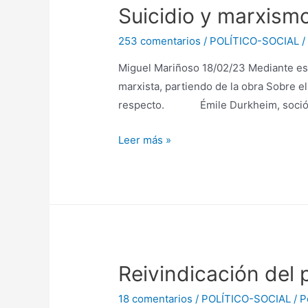
Suicidio y marxism
de
la
253 comentarios
/
POLÍTICO-SOCIAL
/
Universidad
de
Miguel Mariñoso 18/02/23 Mediante este
Zaragoza
marxista, partiendo de la obra Sobre el
respecto. Émile Durkheim, sociólo
Suicidio
Leer más »
y
marxismo
Reivindicación del 
18 comentarios
/
POLÍTICO-SOCIAL
/ 