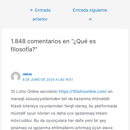
←
Entrada
Entrada siguiente
anterior
→
1.848 comentarios en “¿Qué es
filosofía?”
НИНА
8 DE JUNIO DE 2024 A LAS 19:51
10 Lotto Online servisinin
https://10lottoonline.com/
ən
maraqlı xüsusiyyətlərindən biri də kazanma ihtimalidir.
Klasik lotereya oyunlarından fərqli olaraq, bu platformada
müxtəlif oyun növləri və daha çox qazanmaq imkanı
mövcuddur. Bu da oyunçulara hər dəfə yeni bir şey
sınamaq və qazanma ehtimallarını artırmaq üçün əlavə