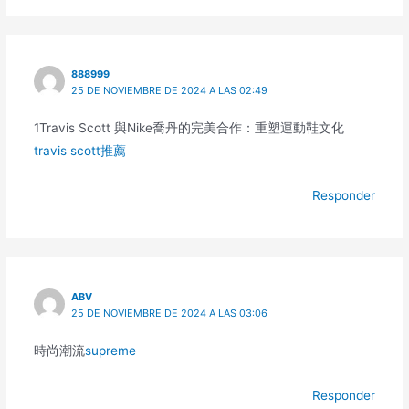
888999
25 DE NOVIEMBRE DE 2024 A LAS 02:49
1Travis Scott 與Nike喬丹的完美合作：重塑運動鞋文化
travis scott推薦
Responder
ABV
25 DE NOVIEMBRE DE 2024 A LAS 03:06
時尚潮流
supreme
Responder