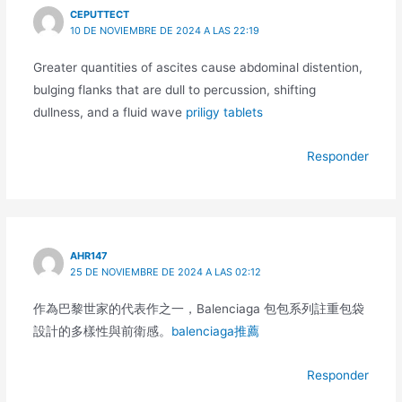
CEPUTTECT
10 DE NOVIEMBRE DE 2024 A LAS 22:19
Greater quantities of ascites cause abdominal distention,
bulging flanks that are dull to percussion, shifting
dullness, and a fluid wave
priligy tablets
Responder
AHR147
25 DE NOVIEMBRE DE 2024 A LAS 02:12
作為巴黎世家的代表作之一，Balenciaga 包包系列註重包袋
設計的多樣性與前衛感。
balenciaga推薦
Responder