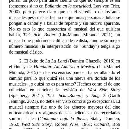
pensar un poco para darse cuenta de que no siempre es así 
(pensemos si no en 
Bailando en la oscuridad
, Lars von Trier, 
2000), pero parece claro que en el veredicto de los anti-
musicales pesa más el hecho de que unas personas adultas se 
pongan a cantar y a bailar de repente y sin motivo aparente. 
No es esto lo que caracteriza al musical del que quisiera 
hablar, 
Tick, tick…Boom!
 (Lin-Manuel Miranda, 2021), un 
musical que podríamos calificar de realista, aunque su mejor 
número musical (la interpretación de “Sunday”) tenga algo 
de musical clásico.
        2. El éxito de 
La La Land
 (Damien Chazelle, 2016) en 
el cine y de 
Hamilton: An American Musical
 (Lin-Manuel 
Miranda, 2015) en los escenarios parecen haber allanado el 
camino para lo que quizá sea una nueva era dorada de los 
musicales, ¿o quizá no es para tanto? Hechos como el de que 
coincidan en cartelera la revisión de 
West Side Story
(Spielberg, 2021), 
Tick, tick…Boom!
, y 
Sing 2
 (Garth 
Jennings, 2021), no debe ser visto como algo excepcional. El 
musical siempre fue uno de los géneros mayores del cine 
norteamericano y algunas de sus películas más recordadas 
son musicales (
Cantando bajo la lluvia
, Staley Donnen, 
1952; 
West Side Story
, Robert Wise, 1961; 
Cabaret,
 Bob 