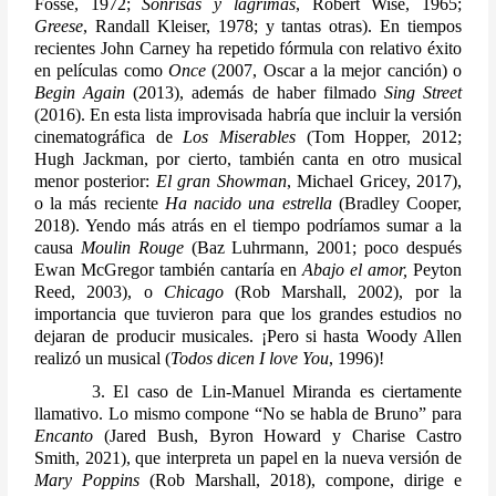
Fosse, 1972; 
Sonrisas y lágrimas
, Robert Wise, 1965; 
Greese
, Randall Kleiser, 1978; y tantas otras). En tiempos 
recientes John Carney ha repetido fórmula con relativo éxito 
en películas como 
Once
 (2007, Oscar a la mejor canción) o 
Begin Again
 (2013), además de haber filmado 
Sing Street
(2016). En esta lista improvisada habría que incluir la versión 
cinematográfica de 
Los Miserables
 (Tom Hopper, 2012; 
Hugh Jackman, por cierto, también canta en otro musical 
menor posterior: 
El gran Showman
, Michael Gricey, 2017), 
o la más reciente 
Ha nacido una estrella
 (Bradley Cooper, 
2018). Yendo más atrás en el tiempo podríamos sumar a la 
causa 
Moulin Rouge
 (Baz Luhrmann, 2001; poco después 
Ewan McGregor también cantaría en 
Abajo el amor, 
Peyton 
Reed, 2003), o 
Chicago
 (Rob Marshall, 2002), por la 
importancia que tuvieron para que los grandes estudios no 
dejaran de producir musicales. ¡Pero si hasta Woody Allen 
realizó un musical (
Todos dicen I love You
, 1996)!
       3. El caso de Lin-Manuel Miranda es ciertamente 
llamativo. Lo mismo compone “No se habla de Bruno” para 
Encanto 
(Jared Bush, Byron Howard y Charise Castro 
Smith, 2021), que interpreta un papel en la nueva versión de 
Mary Poppins
 (Rob Marshall, 2018), compone, dirige e 