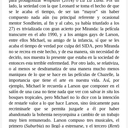
para protagonizar 
Whiplash
 (2014) o 
La La Land
. Por un 
lado, la seriedad con la que Leonard se toma el hecho de que 
se le acaba el tiempo, de ser tan “mayor” sin haber 
compuesto nada aún (su principal referente y ocasional 
mentor Sondheim, al fin y al cabo, ya había triunfado a los 
27) es trivializada con gran acierto por Miranda: la película 
transcurre en el año 1990, y a los amigos gays de Larson, 
entre ellos Michael, su amigo de la infancia, sí que se les 
acaba el tiempo de verdad por culpa del SIDA, pero Miranda 
no se recrea en este hecho, y de esa manera, sin necesidad de 
decirlo, nos muestra lo presente que estaba en la sociedad de 
entonces esta terrible enfermedad. Por otro lado, se relativiza, 
o al menos se desdramatiza de una manera mucho menos 
maniquea de lo que se hace en las películas de Chazelle, la 
importancia que tiene el arte en nuestra vida. Así, por 
ejemplo, Michael le recuerda a Larson que componer en el 
salón de una casa no tiene nada que ver con salvar 
in situ
 los 
bosques tropicales, pero Michael no lo dice con la intención 
de restarle valor a lo que hace Larson, sino únicamente para 
recriminarle que se permita juzgarle a él por haber 
abandonado la bohemia neoyorquina a cambio de un trabajo 
muy bien remunerado. Larson compuso tres musicales, el 
primero (
Suburbia
) no llegó a estrenarse, y el tercero (
Rent
) 