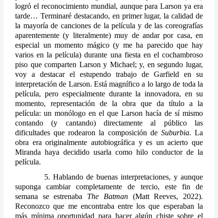
logró el reconocimiento mundial, aunque para Larson ya era 
tarde… Terminaré destacando, en primer lugar, la calidad de 
la mayoría de canciones de la película y de las coreografías 
aparentemente (y literalmente) muy de andar por casa, en 
especial un momento mágico (y me ha parecido que hay 
varios en la película) durante una fiesta en el cochambroso 
piso que comparten Larson y Michael; y, en segundo lugar, 
voy a destacar el estupendo trabajo de Garfield en su 
interpretación de Larson. Está magnífico a lo largo de toda la 
película, pero especialmente durante la innovadora, en su 
momento, representación de la obra que da título a la 
película: un monólogo en el que Larson hacía de sí mismo 
contando (y cantando) directamente al público las 
dificultades que rodearon la composición de 
Suburbia
. La 
obra era originalmente autobiográfica y es un acierto que 
Miranda haya decidido usarla como hilo conductor de la 
película.
          5. Hablando de buenas interpretaciones, y aunque 
suponga cambiar completamente de tercio, este fin de 
semana se estrenaba 
The Batman 
(Matt Reeves, 2022). 
Reconozco que me encontraba entre los que esperaban la 
más mínima oportunidad para hacer algún chiste sobre el 