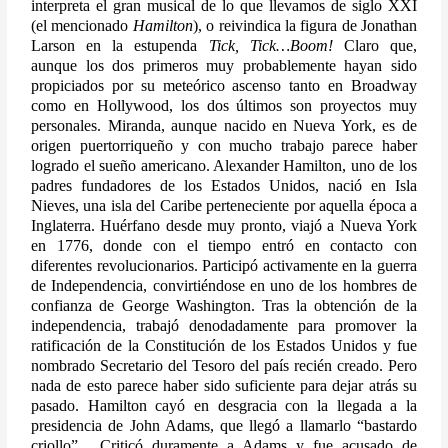
interpreta el gran musical de lo que llevamos de siglo XXI 
(el mencionado 
Hamilton
), o reivindica la figura de Jonathan 
Larson en la estupenda 
Tick, Tick…Boom!
 Claro que, 
aunque los dos primeros muy probablemente hayan sido 
propiciados por su meteórico ascenso tanto en Broadway 
como en Hollywood, los dos últimos son proyectos muy 
personales. Miranda, aunque nacido en Nueva York, es de 
origen puertorriqueño y con mucho trabajo parece haber 
logrado el sueño americano. Alexander Hamilton, uno de los 
padres fundadores de los Estados Unidos, nació en Isla 
Nieves, una isla del Caribe perteneciente por aquella época a 
Inglaterra. Huérfano desde muy pronto, viajó a Nueva York 
en 1776, donde con el tiempo entró en contacto con 
diferentes revolucionarios. Participó activamente en la guerra 
de Independencia, convirtiéndose en uno de los hombres de 
confianza de George Washington. Tras la obtención de la 
independencia, trabajó denodadamente para promover la 
ratificación de la Constitución de los Estados Unidos y fue 
nombrado Secretario del Tesoro del país recién creado. Pero 
nada de esto parece haber sido suficiente para dejar atrás su 
pasado. Hamilton cayó en desgracia con la llegada a la 
presidencia de John Adams, que llegó a llamarlo “bastardo 
criollo”.  Criticó duramente a Adams y fue acusado de 