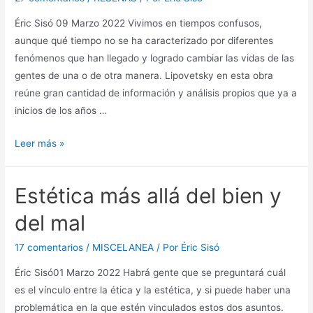
Éric Sisó 09 Marzo 2022 Vivimos en tiempos confusos,
aunque qué tiempo no se ha caracterizado por diferentes
fenómenos que han llegado y logrado cambiar las vidas de las
gentes de una o de otra manera. Lipovetsky en esta obra
reúne gran cantidad de información y análisis propios que ya a
inicios de los años …
La
Leer más »
era
del
Estética más allá del bien y
vacío,
Gilles
del mal
Lipovetsky
17 comentarios
/
MISCELANEA
/ Por
Éric Sisó
Éric Sisó01 Marzo 2022 Habrá gente que se preguntará cuál
es el vínculo entre la ética y la estética, y si puede haber una
problemática en la que estén vinculados estos dos asuntos.