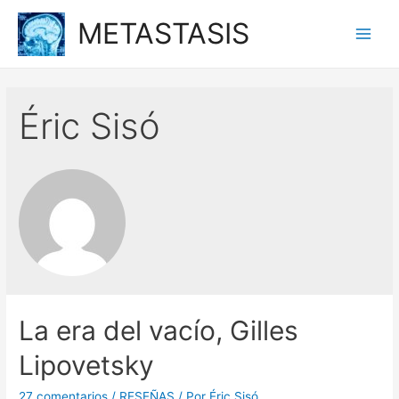
Ir
METASTASIS
al
Main
contenido
Men
Éric Sisó
La era del vacío, Gilles
Lipovetsky
27 comentarios
/
RESEÑAS
/ Por
Éric Sisó