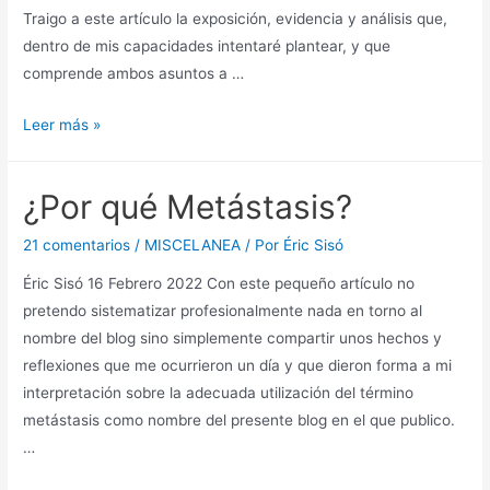
Traigo a este artículo la exposición, evidencia y análisis que,
dentro de mis capacidades intentaré plantear, y que
comprende ambos asuntos a …
Estética
Leer más »
más
allá
¿Por qué Metástasis?
del
bien
21 comentarios
/
MISCELANEA
/ Por
Éric Sisó
y
Éric Sisó 16 Febrero 2022 Con este pequeño artículo no
del
pretendo sistematizar profesionalmente nada en torno al
mal
nombre del blog sino simplemente compartir unos hechos y
reflexiones que me ocurrieron un día y que dieron forma a mi
interpretación sobre la adecuada utilización del término
metástasis como nombre del presente blog en el que publico.
…