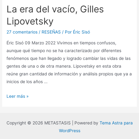
Cusa
La era del vacío, Gilles
y
el
Lipovetsky
origen
de
27 comentarios
/
RESEÑAS
/ Por
Éric Sisó
la
Éric Sisó 09 Marzo 2022 Vivimos en tiempos confusos,
filosofía
aunque qué tiempo no se ha caracterizado por diferentes
moderna
fenómenos que han llegado y logrado cambiar las vidas de las
gentes de una o de otra manera. Lipovetsky en esta obra
reúne gran cantidad de información y análisis propios que ya a
inicios de los años …
La
Leer más »
era
del
vacío,
Copyright © 2026 METASTASIS | Powered by
Tema Astra para
Gilles
WordPress
Lipovetsky