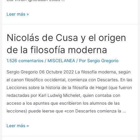
La
Leer más »
edad
de
Nicolás de Cusa y el origen
oro
en
de la filosofía moderna
el
Quijote
1.526 comentarios
/
MISCELANEA
/ Por
Sergio Gregorio
Sergio Gregorio 06 Octubre 2022 La filosofía moderna, según
el canon filosófico occidental, comienza con Descartes. En las
Lecciones sobre la historia de la filosofía de Hegel (que fueron
redactadas por Karl Ludwig Michelet, quien contaba con
acceso a los apuntes que escribieron los alumnos de las
lecciones) puede leerse que «con Descartes comienza la …
Nicolás
Leer más »
de