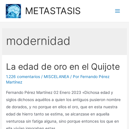
Ir
METASTASIS
al
Main
contenido
Men
modernidad
La edad de oro en el Quijote
1.226 comentarios
/
MISCELANEA
/ Por
Fernando Pérez
Martínez
Fernando Pérez Martínez 02 Enero 2023 «Dichosa edad y
siglos dichosos aquéllos a quien los antiguos pusieron nombre
de dorados, y no porque en ellos el oro, que en esta nuestra
edad de hierro tanto se estima, se alcanzase en aquella
venturosa sin fatiga alguna, sino porque entonces los que en
ella vivían ignoraban estas …