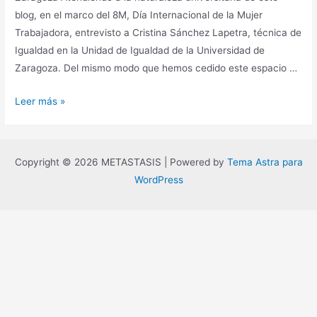
blog, en el marco del 8M, Día Internacional de la Mujer
Trabajadora, entrevisto a Cristina Sánchez Lapetra, técnica de
Igualdad en la Unidad de Igualdad de la Universidad de
Zaragoza. Del mismo modo que hemos cedido este espacio …
Entrevista
Leer más »
a
Cristina
Sánchez,
Copyright © 2026 METASTASIS | Powered by
Tema Astra para
técnica
WordPress
de
Igualdad
de
la
Universidad
de
Zaragoza