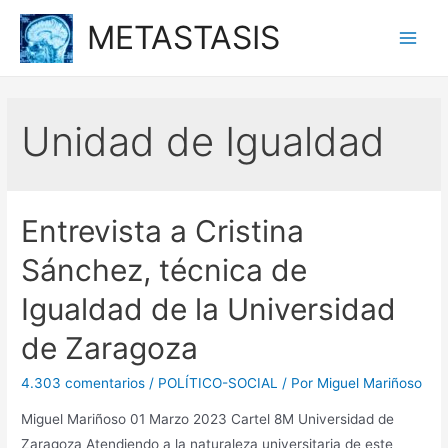
Ir
METASTASIS
al
Main
contenido
Men
Unidad de Igualdad
Entrevista a Cristina
Sánchez, técnica de
Igualdad de la Universidad
de Zaragoza
4.303 comentarios
/
POLÍTICO-SOCIAL
/ Por
Miguel Mariñoso
Miguel Mariñoso 01 Marzo 2023 Cartel 8M Universidad de
Zaragoza Atendiendo a la naturaleza universitaria de este