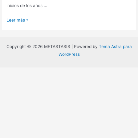
inicios de los años …
La
Leer más »
era
del
vacío,
Copyright © 2026 METASTASIS | Powered by
Tema Astra para
Gilles
WordPress
Lipovetsky