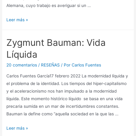
Alemana, cuyo trabajo es averiguar si un …
La
Leer más »
vida
de
Zygmunt Bauman: Vida
los
otros…
Líquida
y
la
20 comentarios
/
RESEÑAS
/ Por
Carlos Fuentes
nuestra
Carlos Fuentes García17 febrero 2022 La modernidad líquida y
el problema de la identidad. Los tiempos del hiper-capitalismo
y el aceleracionismo nos han impulsado a la modernidad
líquida. Este momento histórico líquido se basa en una vida
precaria sumida en un mar de incertidumbres constantes.
Bauman la define como “aquella sociedad en la que las …
Zygmunt
Leer más »
Bauman: