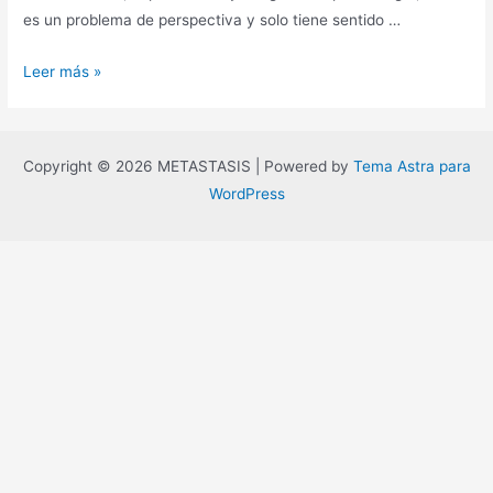
es un problema de perspectiva y solo tiene sentido …
El
Leer más »
mito
de
la
Copyright © 2026 METASTASIS | Powered by
Tema Astra para
jerarquía
WordPress
del
pensamiento