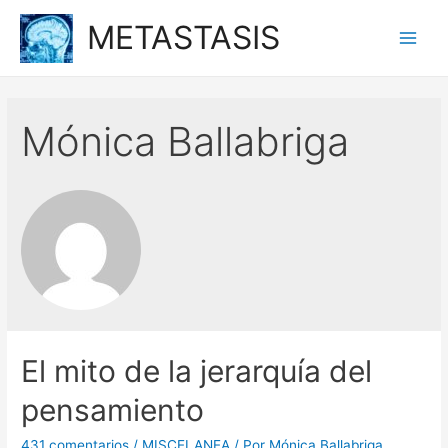
Ir
METASTASIS
al
Main
contenido
Men
Mónica Ballabriga
El mito de la jerarquía del
pensamiento
431 comentarios
/
MISCELANEA
/ Por
Mónica Ballabriga