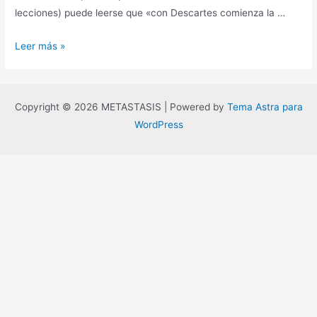
lecciones) puede leerse que «con Descartes comienza la …
Nicolás
Leer más »
de
Cusa
y
Copyright © 2026 METASTASIS | Powered by
Tema Astra para
el
WordPress
origen
de
la
filosofía
moderna