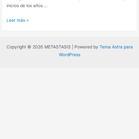
inicios de los años …
La
Leer más »
era
del
vacío,
Copyright © 2026 METASTASIS | Powered by
Tema Astra para
Gilles
WordPress
Lipovetsky