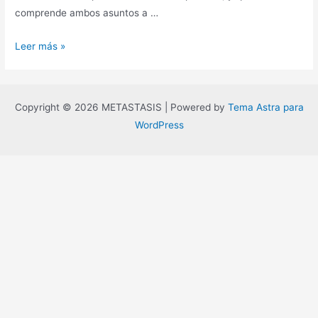
comprende ambos asuntos a …
Estética
Leer más »
más
allá
del
Copyright © 2026 METASTASIS | Powered by
Tema Astra para
bien
WordPress
y
del
mal