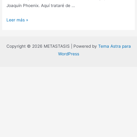
Joaquín Phoenix. Aquí trataré de …
The
Leer más »
Batman
y
los
Copyright © 2026 METASTASIS | Powered by
Tema Astra para
fantasmas
WordPress
de
la
socialdemocracia