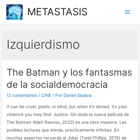
Ir
METASTASIS
al
Main
contenido
Men
Izquierdismo
The Batman y los fantasmas
de la socialdemocracia
12 comentarios
/
CINE
/ Por
Daniel Seabra
It can be cruel, poetic or blind, but when it’s denied, it’s your
violence you may find: Justice. Sin duda la nueva película de
The Batman (Matt Reeves, 2022) es una obra maestra. Las
posibles lecturas que brinda, prácticamente infinitas. En
muchos aspectos recuerda al Joker (Todd Phillips, 2019) de