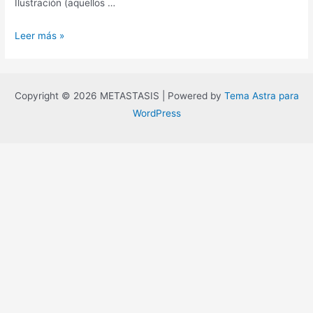
Ilustración (aquellos …
[Historia];
Leer más »
Devenir.
Copyright © 2026 METASTASIS | Powered by
Tema Astra para
WordPress