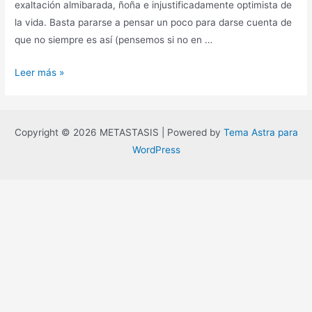
exaltación almibarada, ñoña e injustificadamente optimista de
la vida. Basta pararse a pensar un poco para darse cuenta de
que no siempre es así (pensemos si no en …
Buenos
Leer más »
tiempos
para
los
Copyright © 2026 METASTASIS | Powered by
Tema Astra para
musicales.
WordPress
A
propósito
de
Tick,
tick…
Boom!