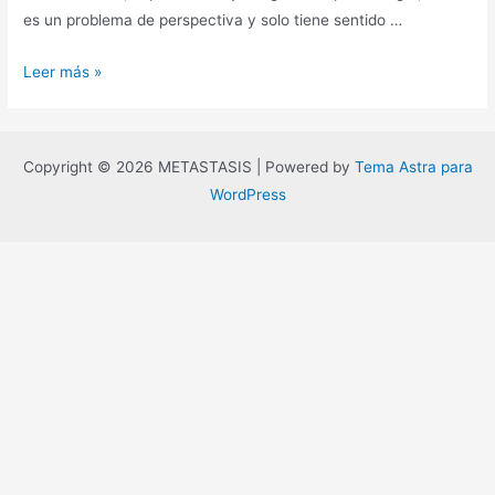
es un problema de perspectiva y solo tiene sentido …
El
Leer más »
mito
de
la
Copyright © 2026 METASTASIS | Powered by
Tema Astra para
jerarquía
WordPress
del
pensamiento