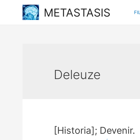
Ir
METASTASIS
FI
al
contenido
Deleuze
[Historia]; Devenir.