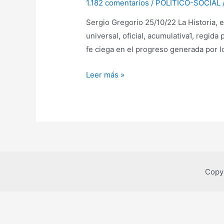
1.182 comentarios
/
POLÍTICO-SOCIAL
Sergio Gregorio 25/10/22 La Historia, 
universal, oficial, acumulativa1, regida 
fe ciega en el progreso generada por lo
[Historia];
Leer más »
Devenir.
Copy