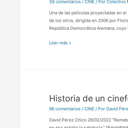
38 comentarios
/
CINE
/ Por
Colectivo 
Una de las películas proyectadas en el
de los otros, dirigida en 2006 por Flor
República Democrática Alemana, cuyo t
La
Leer más »
vida
de
los
otros…
y
la
Historia de un cine
nuestra
96 comentarios
/
CINE
/ Por
David Pér
David Pérez Chico 26/02/2022 “Rematar 
en eso estriba la sabiduría.” (RalphWal