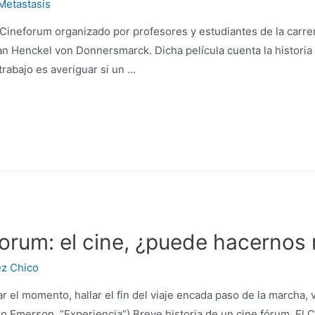
Metastasis
 Cineforum organizado por profesores y estudiantes de la carrer
ian Henckel von Donnersmarck. Dicha película cuenta la historia
rabajo es averiguar si un …
forum: el cine, ¿puede hacernos
ez Chico
el momento, hallar el fin del viaje encada paso de la marcha,
do Emerson, “Experiencia”) Breve historia de un cine fórum. El C