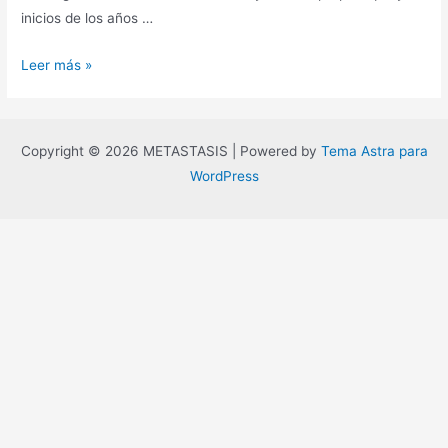
inicios de los años …
La
Leer más »
era
del
vacío,
Copyright © 2026 METASTASIS | Powered by
Tema Astra para
Gilles
WordPress
Lipovetsky