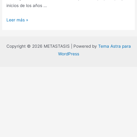
inicios de los años …
La
Leer más »
era
del
vacío,
Copyright © 2026 METASTASIS | Powered by
Tema Astra para
Gilles
WordPress
Lipovetsky