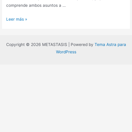
comprende ambos asuntos a …
Estética
Leer más »
más
allá
del
Copyright © 2026 METASTASIS | Powered by
Tema Astra para
bien
WordPress
y
del
mal