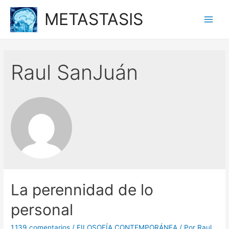
Ir
METASTASIS
al
Main
contenido
Men
Raul SanJuán
La perennidad de lo
personal
1.139 comentarios
/
FILOSOFÍA CONTEMPORÁNEA
/ Por
Raul