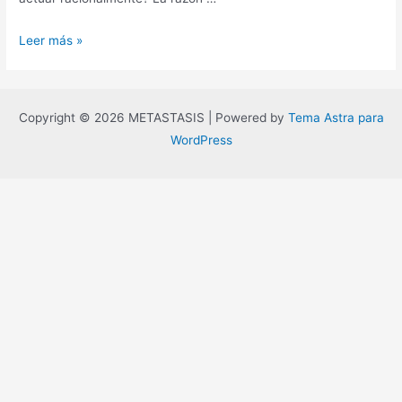
El
Leer más »
error
del
eterno
Copyright © 2026 METASTASIS | Powered by
Tema Astra para
progreso
WordPress