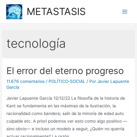
Ir
METASTASIS
al
Main
contenido
Men
tecnología
El error del eterno progreso
11.676 comentarios
/
POLÍTICO-SOCIAL
/ Por
Javier Lapuente
García
Javier Lapuente García 12/12/22 La filosofía de la historia de
Kant se fundamenta en las máximas de la ilustración, la
racionalidad como bandera; salir de la minoría de edad auto
culpable etc. A priori podemos ver esto como algo positivo —
sino obvio— e incluso un modelo a seguir, ¿Quién no querría
actuar racionalmente? La razón …