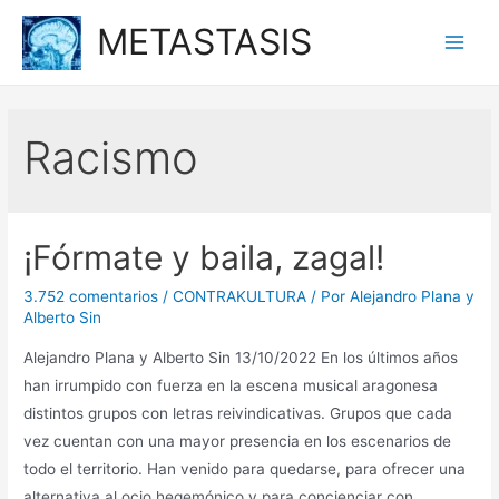
Ir
METASTASIS
al
Main
contenido
Men
Racismo
¡Fórmate y baila, zagal!
3.752 comentarios
/
CONTRAKULTURA
/ Por
Alejandro Plana y
Alberto Sin
Alejandro Plana y Alberto Sin 13/10/2022 En los últimos años
han irrumpido con fuerza en la escena musical aragonesa
distintos grupos con letras reivindicativas. Grupos que cada
vez cuentan con una mayor presencia en los escenarios de
todo el territorio. Han venido para quedarse, para ofrecer una
alternativa al ocio hegemónico y para concienciar con …