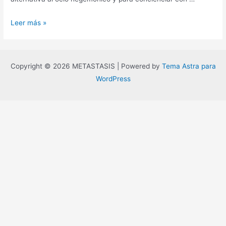
¡Fórmate
Leer más »
y
baila,
zagal!
Copyright © 2026 METASTASIS | Powered by
Tema Astra para
WordPress