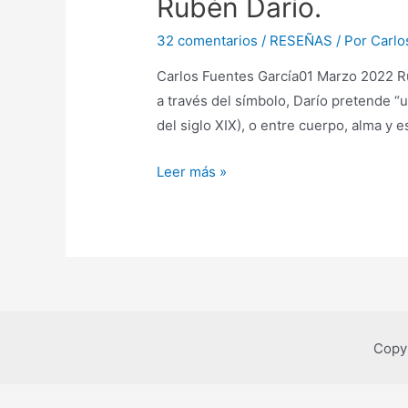
Rubén Darío.
32 comentarios
/
RESEÑAS
/ Por
Carlo
Carlos Fuentes García01 Marzo 2022 Rub
a través del símbolo, Darío pretende “
del siglo XIX), o entre cuerpo, alma y e
Análisis
Leer más »
del
poema
Del
Campo,
en
Prosas
profanas
Copy
y
otros