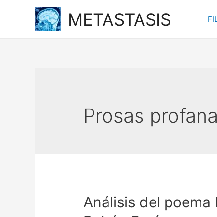
Ir
METASTASIS
FI
al
contenido
Prosas profan
Análisis del poema