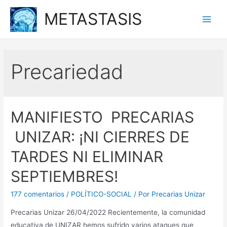
Ir
METASTASIS
al
Main
contenido
Men
Precariedad
MANIFIESTO PRECARIAS
UNIZAR: ¡NI CIERRES DE
TARDES NI ELIMINAR
SEPTIEMBRES!
177 comentarios
/
POLÍTICO-SOCIAL
/ Por
Precarias Unizar
Precarias Unizar 26/04/2022 Recientemente, la comunidad
educativa de UNIZAR hemos sufrido varios ataques que