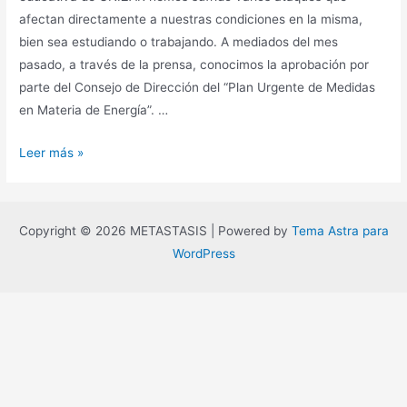
afectan directamente a nuestras condiciones en la misma,
bien sea estudiando o trabajando. A mediados del mes
pasado, a través de la prensa, conocimos la aprobación por
parte del Consejo de Dirección del “Plan Urgente de Medidas
en Materia de Energía”. …
MANIFIESTO
Leer más »
PRECARIAS
UNIZAR:
¡NI
Copyright © 2026 METASTASIS | Powered by
Tema Astra para
CIERRES
WordPress
DE
TARDES
NI
ELIMINAR
SEPTIEMBRES!