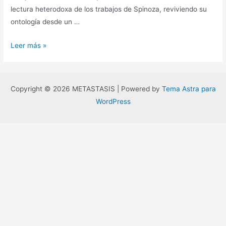
lectura heterodoxa de los trabajos de Spinoza, reviviendo su
ontología desde un …
Estructuralismo
Leer más »
pasional:
La
lectura
Copyright © 2026 METASTASIS | Powered by
Tema Astra para
marxista
WordPress
de
Spinoza