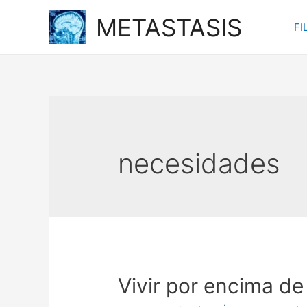
Ir
METASTASIS
FI
al
contenido
necesidades
Vivir por encima d