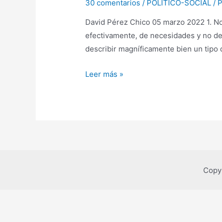
30 comentarios
/
POLÍTICO-SOCIAL
/ 
David Pérez Chico 05 marzo 2022 1. No s
efectivamente, de necesidades y no de
describir magníficamente bien un tipo 
Vivir
Leer más »
por
encima
de
nuestras
necesidades
Copy