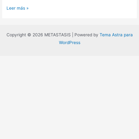
La
Leer más »
banalidad
del
mal
Copyright © 2026 METASTASIS | Powered by
Tema Astra para
WordPress