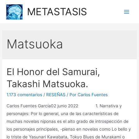
Ir
METASTASIS
al
Main
contenido
Men
Matsuoka
El Honor del Samurai,
Takashi Matsuoka.
1.173 comentarios
/
RESEÑAS
/ Por
Carlos Fuentes
Carlos Fuentes García02 junio 2022 1. Narrativa y
personajes: Por lo general, una de las características de
muchas novelas niponas es el alto grado de introspección de
los personajes principales, -pienso en novelas como Lo bello y
lo triste de Yasunari Kawabata, Tokyo Blues de Murakami o