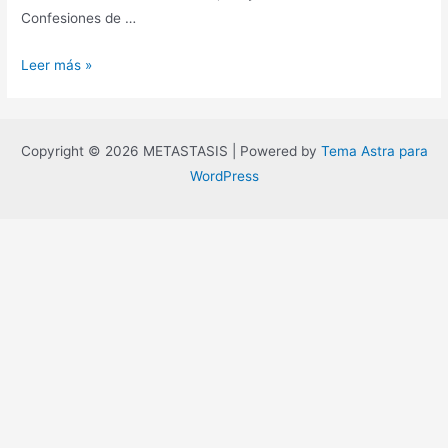
Confesiones de …
El
Leer más »
Honor
del
Samurai,
Copyright © 2026 METASTASIS | Powered by
Tema Astra para
Takashi
WordPress
Matsuoka.