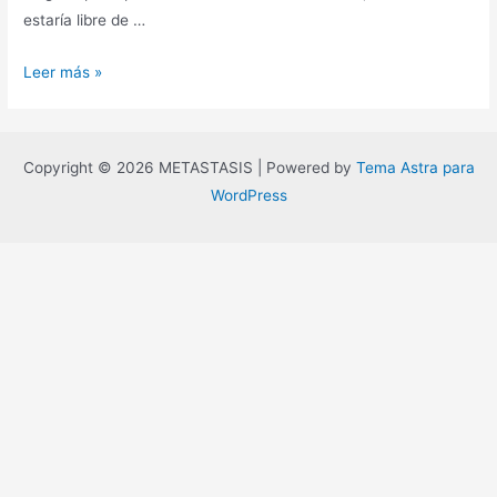
estaría libre de …
De
Leer más »
Giordano
Bruno
a
Copyright © 2026 METASTASIS | Powered by
Tema Astra para
Quentin
WordPress
Taratino