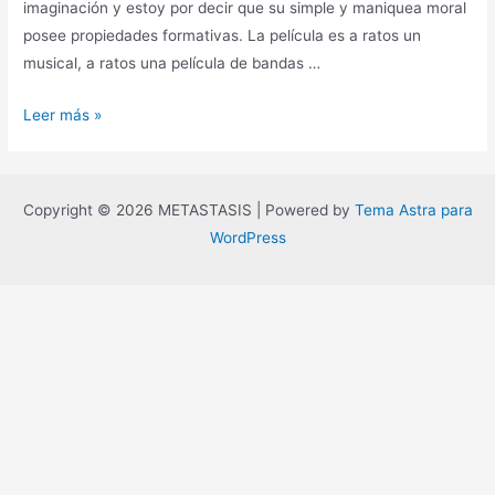
imaginación y estoy por decir que su simple y maniquea moral
posee propiedades formativas. La película es a ratos un
musical, a ratos una película de bandas …
Calles
Leer más »
de
fuego,
o
Copyright © 2026 METASTASIS | Powered by
Tema Astra para
sobre
WordPress
como
ir
lentamente
a
ninguna
parte.