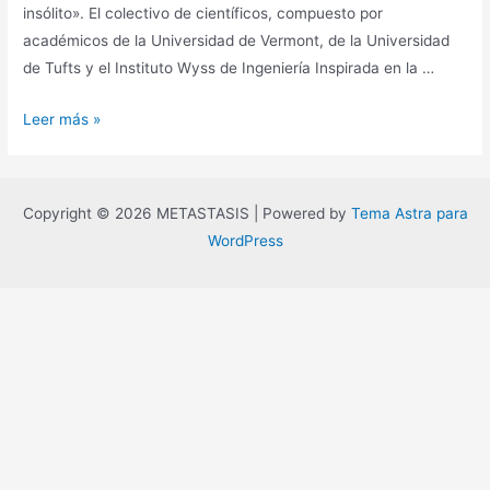
insólito». El colectivo de científicos, compuesto por
académicos de la Universidad de Vermont, de la Universidad
de Tufts y el Instituto Wyss de Ingeniería Inspirada en la …
Los
Leer más »
primeros
robots
que
Copyright © 2026 METASTASIS | Powered by
Tema Astra para
pueden
WordPress
reproducirse