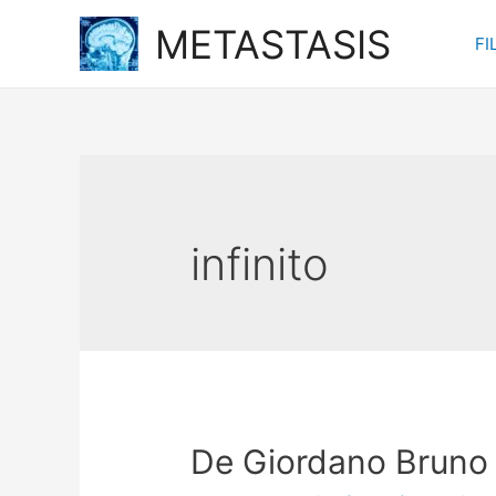
Ir
METASTASIS
FI
al
contenido
infinito
De Giordano Bruno 