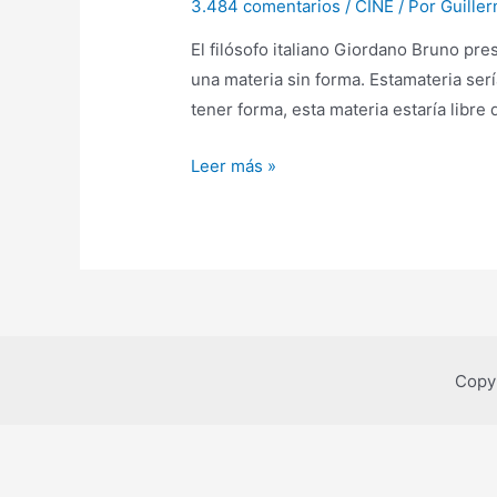
3.484 comentarios
/
CINE
/ Por
Guille
El filósofo italiano Giordano Bruno pre
una materia sin forma. Estamateria serí
tener forma, esta materia estaría libre
De
Leer más »
Giordano
Bruno
a
Quentin
Taratino
Copy