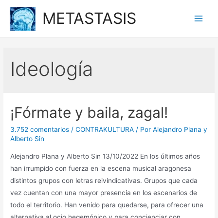
Ir
METASTASIS
al
Main
contenido
Men
Ideología
¡Fórmate y baila, zagal!
3.752 comentarios
/
CONTRAKULTURA
/ Por
Alejandro Plana y
Alberto Sin
Alejandro Plana y Alberto Sin 13/10/2022 En los últimos años
han irrumpido con fuerza en la escena musical aragonesa
distintos grupos con letras reivindicativas. Grupos que cada
vez cuentan con una mayor presencia en los escenarios de
todo el territorio. Han venido para quedarse, para ofrecer una
alternativa al ocio hegemónico y para concienciar con …