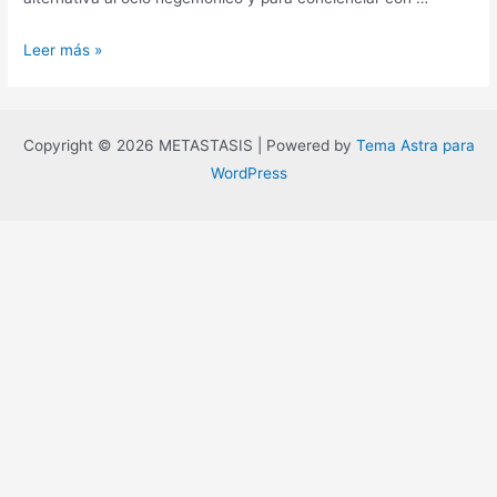
¡Fórmate
Leer más »
y
baila,
zagal!
Copyright © 2026 METASTASIS | Powered by
Tema Astra para
WordPress