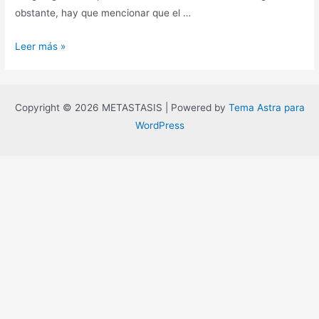
obstante, hay que mencionar que el …
Muerte
Leer más »
del
meme,
«hyper-
Copyright © 2026 METASTASIS | Powered by
Tema Astra para
memes»
WordPress
y
contrakultura