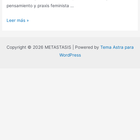
pensamiento y praxis feminista …
Entrevista
Leer más »
con
Carolina
Meloni
Copyright © 2026 METASTASIS | Powered by
Tema Astra para
a
WordPress
propósito
del
8M