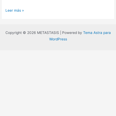
El
Leer más »
apartamento
o
la
Copyright © 2026 METASTASIS | Powered by
Tema Astra para
vida
WordPress
en
las
cloacas